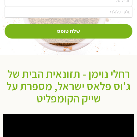
רחלי נוימן - תזונאית הבית של
ג'וס פלאס ישראל, מספרת על
שייק הקומפליט