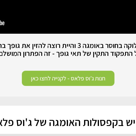
אז אם גילית שהתזונה שלך לוקה בחוסר באומגה 3 והיית
 התפקוד התקין של תאי גופך - זה הפתרון המושלם
חנות ג'וס פלאס - לקנייה לחצו כאן
ש בקפסולות האומגה של ג'וס פל