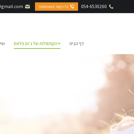
@gmail.com
054-6530260
צרו קשר בוואטסאפ
דף הבית
הקפסולות של ג'וס פלאס
שיי