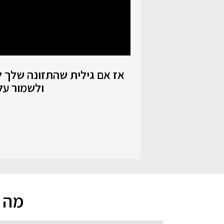
ולשמור על
מה י