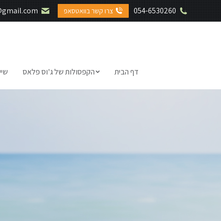
@gmail.com
054-6530260
צרו קשר בוואטסאפ
דף הבית
הקפסולות של ג'וס פלאס
שיי