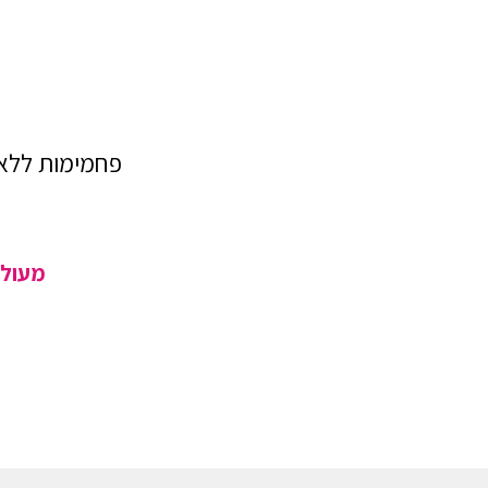
פחמימות ללא ג
מעולה