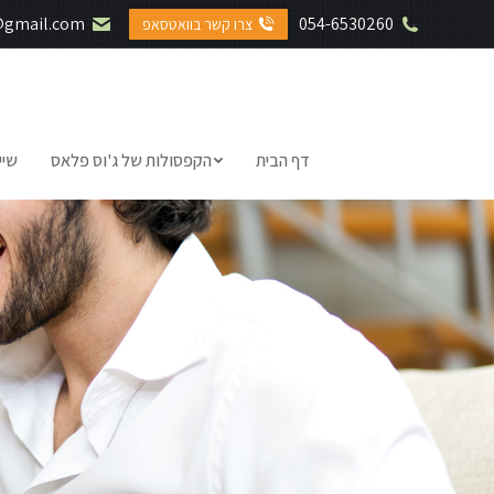
@gmail.com
054-6530260
צרו קשר בוואטסאפ
דף הבית
הקפסולות של ג'וס פלאס
שיי