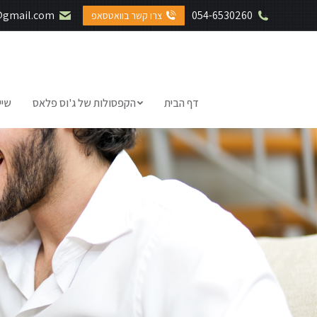
@gmail.com
054-6530260
צרו קשר בוואטסאפ
דף הבית
הקפסולות של ג'וס פלאס
שיי