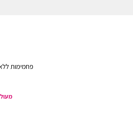
פחמימות ללא ג
מעולה