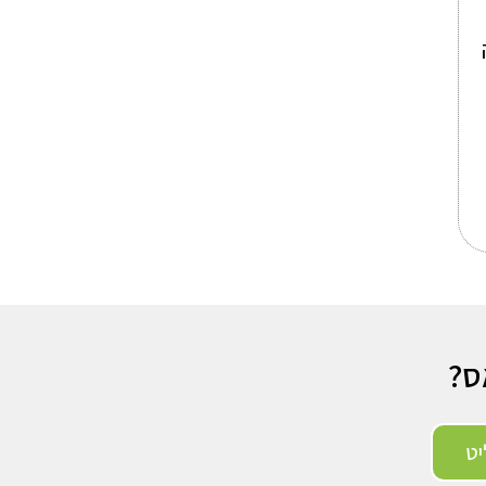
יה
ס?
ט​